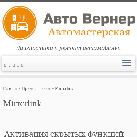
Диагностика и ремонт автомобилей
Перейти
к
Главная
»
Примеры работ
»
Mirrorlink
содержимому
Mirrorlink
Активация скрытых функций