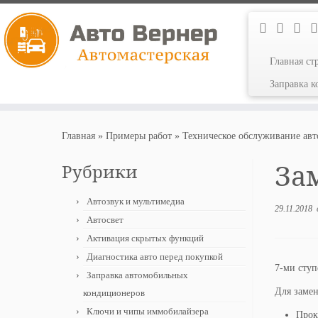
Главная ст
Заправка 
Перейти
к
Главная
»
Примеры работ
»
Техническое обслуживание ав
содержимому
Зам
Рубрики
Автозвук и мультимедиа
29.11.2018
Автосвет
Активация скрытых функций
Диагностика авто перед покупкой
7-ми ступ
Заправка автомобильных
Для замен
кондиционеров
Ключи и чипы иммобилайзера
Прок