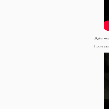
Ждём когд
После за