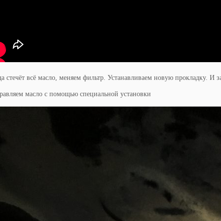
а стечёт всё масло, меняем фильтр. Устанавливаем новую прокладку. И 
правляем масло с помощью специальной установки