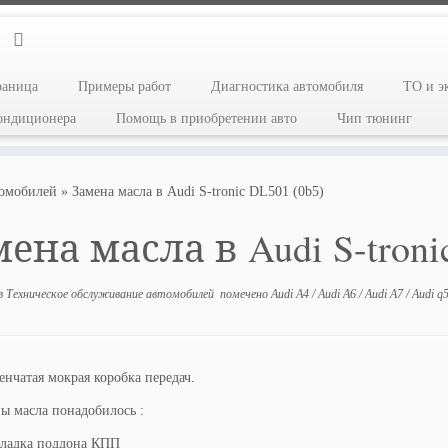
раница
Примеры работ
Диагностика автомобиля
ТО и э
кондиционера
Помощь в приобретении авто
Чип тюнинг
томобилей
»
Замена масла в Audi S-tronic DL501 (0b5)
ена масла в Audi S-troni
в
Техническое обслуживание автомобилей
помечено
Audi A4
/
Audi A6
/
Audi A7
/
Audi q
енчатая мокрая коробка передач.
ы масла понадобилось :
ладка поддона КПП