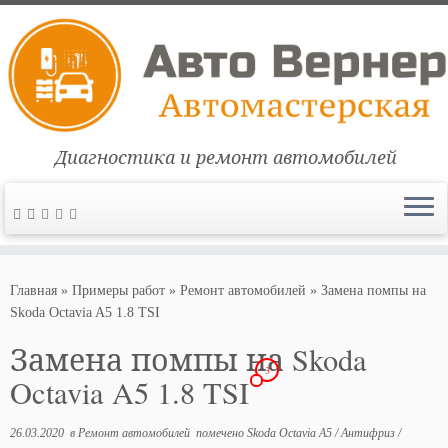
Диагностика и ремонт автомобилей
Перейти
к
Главная
»
Примеры работ
»
Ремонт автомобилей
»
Замена помпы на
содержимому
Skoda Octavia A5 1.8 TSI
Замена помпы на Skoda
3
Octavia A5 1.8 TSI
26.03.2020
в
Ремонт автомобилей
помечено
Skoda Octavia A5
/
Антифриз
/