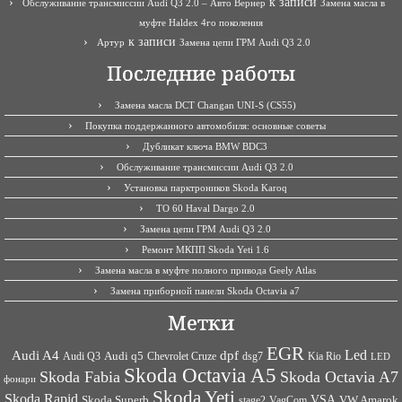
к записи
Обслуживание трансмиссии Audi Q3 2.0 – Авто Вернер
Замена масла в
муфте Haldex 4го поколения
к записи
Артур
Замена цепи ГРМ Audi Q3 2.0
Последние работы
Замена масла DCT Changan UNI-S (CS55)
Покупка поддержанного автомобиля: основные советы
Дубликат ключа BMW BDC3
Обслуживание трансмиссии Audi Q3 2.0
Установка парктроников Skoda Karoq
ТО 60 Haval Dargo 2.0
Замена цепи ГРМ Audi Q3 2.0
Ремонт МКПП Skoda Yeti 1.6
Замена масла в муфте полного привода Geely Atlas
Замена приборной панели Skoda Octavia a7
Метки
EGR
Led
Audi A4
dpf
Audi q5
dsg7
Kia Rio
Audi Q3
Chevrolet Cruze
LED
Skoda Octavia A5
Skoda Fabia
Skoda Octavia A7
фонари
Skoda Yeti
Skoda Rapid
VSA
Skoda Superb
VagCom
VW Amarok
stage2