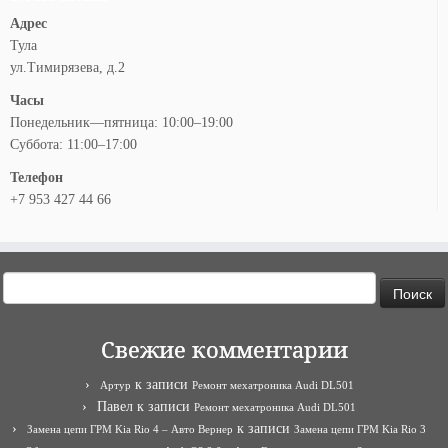
Адрес
Тула
ул.Тимирязева, д.2
Часы
Понедельник—пятница: 10:00–19:00
Суббота: 11:00–17:00
Телефон
+7 953 427 44 66
Найти:
Свежие комментарии
к записи
Артур
Ремонт мехатроника Audi DL501
Павел
к записи
Ремонт мехатроника Audi DL501
к записи
Замена цепи ГРМ Kia Rio 4 – Авто Вернер
Замена цепи ГРМ Kia Rio 3