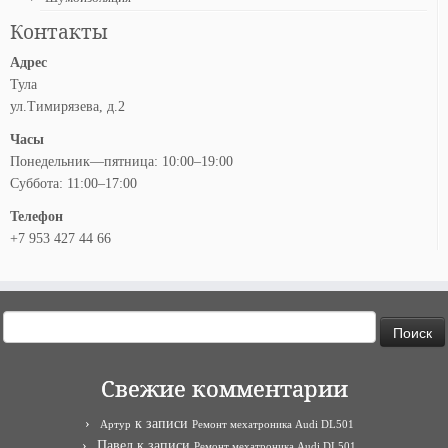
Контакты
Адрес
Тула
ул.Тимирязева, д.2
Часы
Понедельник—пятница: 10:00–19:00
Суббота: 11:00–17:00
Телефон
+7 953 427 44 66
Найти:
Свежие комментарии
к записи
Артур
Ремонт мехатроника Audi DL501
Павел
к записи
Ремонт мехатроника Audi DL501