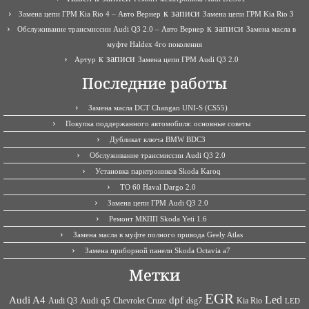
к записи
Замена цепи ГРМ Kia Rio 4 – Авто Вернер
Замена цепи ГРМ Kia Rio 3
к записи
Обслуживание трансмиссии Audi Q3 2.0 – Авто Вернер
Замена масла в
муфте Haldex 4го поколения
к записи
Артур
Замена цепи ГРМ Audi Q3 2.0
Последние работы
Замена масла DCT Changan UNI-S (CS55)
Покупка поддержанного автомобиля: основные советы
Дубликат ключа BMW BDC3
Обслуживание трансмиссии Audi Q3 2.0
Установка парктроников Skoda Karoq
ТО 60 Haval Dargo 2.0
Замена цепи ГРМ Audi Q3 2.0
Ремонт МКПП Skoda Yeti 1.6
Замена масла в муфте полного привода Geely Atlas
Замена приборной панели Skoda Octavia a7
Метки
EGR
Led
Audi A4
dpf
Audi q5
dsg7
Kia Rio
Audi Q3
Chevrolet Cruze
LED