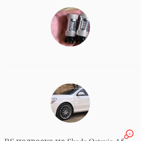
6
RS подвеска на Skoda Octavia A5