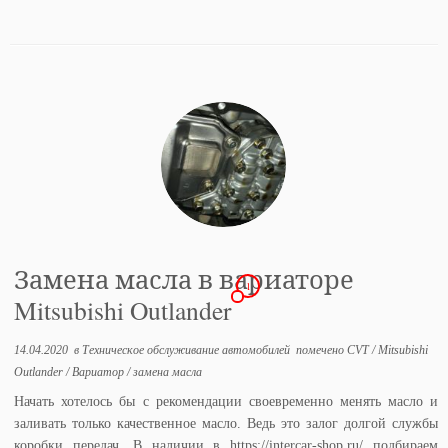
Замена масла в вариаторе
1
Mitsubishi Outlander
14.04.2020
в
Техническое обслуживание автомобилей
помечено
CVT
/
Mitsubishi
Outlander
/
Вариатор
/
замена масла
Начать хотелось бы с рекомендации своевременно менять масло и
заливать только качественное масло. Ведь это залог долгой службы
коробки передач. В наличии в https://intercar-shop.ru/ подбираем