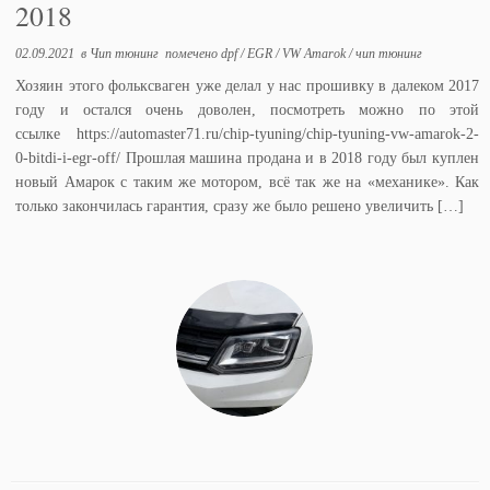
2018
02.09.2021
в
Чип тюнинг
помечено
dpf
/
EGR
/
VW Amarok
/
чип тюнинг
Хозяин этого фольксваген уже делал у нас прошивку в далеком 2017
году и остался очень доволен, посмотреть можно по этой
ссылке https://automaster71.ru/chip-tyuning/chip-tyuning-vw-amarok-2-
0-bitdi-i-egr-off/ Прошлая машина продана и в 2018 году был куплен
новый Амарок с таким же мотором, всё так же на «механике». Как
только закончилась гарантия, сразу же было решено увеличить […]