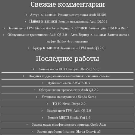
Свежие комментарии
к записи
Артур
Ремонт мехатроника Audi DL501
Павел
к записи
Ремонт мехатроника Audi DL501
к записи
Замена цепи ГРМ Kia Rio 4 – Авто Вернер
Замена цепи ГРМ Kia Rio 3
к записи
Обслуживание трансмиссии Audi Q3 2.0 – Авто Вернер
Замена масла в
муфте Haldex 4го поколения
к записи
Артур
Замена цепи ГРМ Audi Q3 2.0
Последние работы
Замена масла DCT Changan UNI-S (CS55)
Покупка поддержанного автомобиля: основные советы
Дубликат ключа BMW BDC3
Обслуживание трансмиссии Audi Q3 2.0
Установка парктроников Skoda Karoq
ТО 60 Haval Dargo 2.0
Замена цепи ГРМ Audi Q3 2.0
Ремонт МКПП Skoda Yeti 1.6
Замена масла в муфте полного привода Geely Atlas
Замена приборной панели Skoda Octavia a7