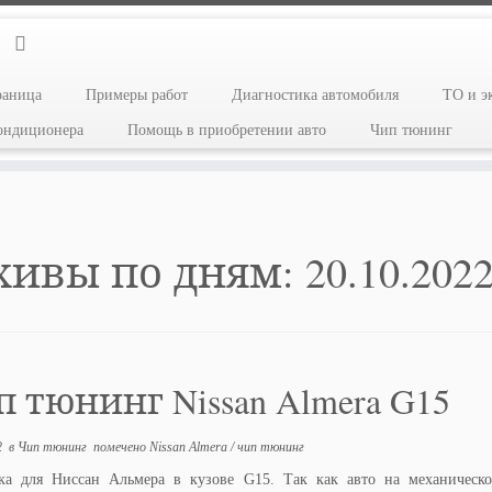
раница
Примеры работ
Диагностика автомобиля
ТО и э
кондиционера
Помощь в приобретении авто
Чип тюнинг
хивы по дням:
20.10.202
 тюнинг Nissan Almera G15
2
в
Чип тюнинг
помечено
Nissan Almera
/
чип тюнинг
а для Ниссан Альмера в кузове G15. Так как авто на механическо