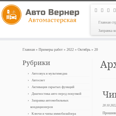
Главная ст
Заправка 
Перейти
к
Главная
»
Примеры работ
»
2022
»
Октябрь
»
20
содержимому
Ар
Рубрики
Автозвук и мультимедиа
Автосвет
Активация скрытых функций
Чип
Диагностика авто перед покупкой
Заправка автомобильных
20.10.202
кондиционеров
Прошивк
Ключи и чипы иммобилайзера