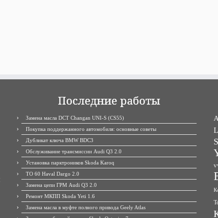
Последние работы
A
Замена масла DCT Changan UNI-S (CS55)
Покупка поддержанного автомобиля: основные советы
L
S
Дубликат ключа BMW BDC3
Y
Обслуживание трансмиссии Audi Q3 2.0
Установка парктроников Skoda Karoq
v
ТО 60 Haval Dargo 2.0
М
Замена цепи ГРМ Audi Q3 2.0
К
Ремонт МКПП Skoda Yeti 1.6
Т
Замена масла в муфте полного привода Geely Atlas