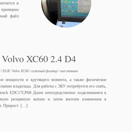
читается и
я примерно
нный файл
olvo XC60 2.4 D4
f
/
EGR
/
Volvo XC60
/
сажевый фильтр
/
чип тюнинг
ие мощности и крутящего момента, а также физическое
ланию владельца. Для работы с ЭБУ потребуется его снять,
Bosch EDC17CP68 Далее непосредственно подключаемся к
олную резервную копию и затем вносим изменения в
: Прирост: […]