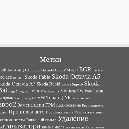
Метки
EGR
udi A4
dpf
Audi q5
dsg7
Kia Rio
Audi Q3
Chevrolet Cruze
Skoda Octavia A5
Skoda Fabia
ed
LED фонари
Skoda
koda Octavia A7
Skoda Rapid
Skoda Superb
eti
VW Jetta
VW Polo Sedan
VSA
VagCom
VW Amarok
stage2
VW Touareg NF
w tiguan
VW Touareg GP
Ближний свет
Евро2
Замена цепи ГРМ
Кодирование
Круиз контроль
Прошивка авто
Прошивка ключа
Ремонт электрики
сенон
Удаление
Топливный фильтр
опливная система
катализатора
замена масла
замена
замена масла Акпп