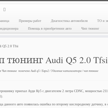
раница
Примеры работ
Диагностика автомобиля
ТО и э
кондиционера
Помощь в приобретении авто
Чип тюнинг
 Q5 2.0 Tfsi
 тюнинг Audi Q5 2.0 Tfsi
в
Чип тюнинг
помечено
Audi q5
/
Евро2
/
Удаление катализатора
/
чип тюнинг
прошивку приехал Ауди Ку5 с двигателем 2 литра CDNC, мощностью 211 
).
ца данного авто появилась ошибка по второму кислородному датчику, в