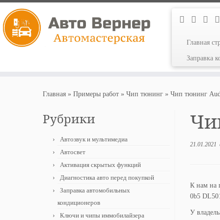
Главная ст
Заправка 
Перейти
к
Главная
»
Примеры работ
»
Чип тюнинг
»
Чип тюнинг Audi
содержимому
Чип
Рубрики
Автозвук и мультимедиа
21.01.2021
Автосвет
Активация скрытых функций
Диагностика авто перед покупкой
К нам на 
Заправка автомобильных
0b5 DL501
кондиционеров
У владель
Ключи и чипы иммобилайзера