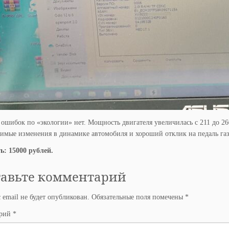
 ошибок по «экологии» нет. Мощность двигателя увеличилась с 211 до 2
мые изменения в динамике автомобиля и хороший отклик на педаль газ
ь: 15000 рублей.
тавьте комментарий
 email не будет опубликован.
Обязательные поля помечены
*
арий
*