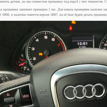
менить датчик, но мы совместим прошивку под евро2 с чип тюнингом. С
а прошивки занимает примерно 1 час. Для начала проверяем наличие з
: 0006, в наличии имеется версия: 0007, на её базе будем делать проши