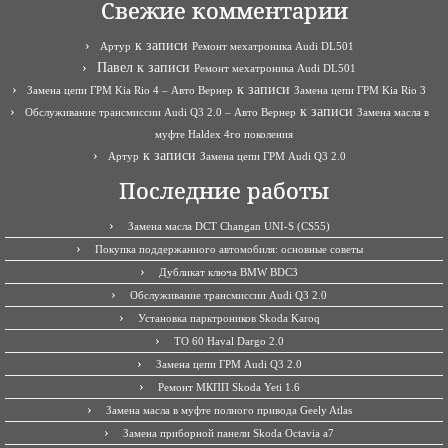
Свежие комментарии
к записи
Артур
Ремонт мехатроника Audi DL501
Павел
к записи
Ремонт мехатроника Audi DL501
к записи
Замена цепи ГРМ Kia Rio 4 – Авто Вернер
Замена цепи ГРМ Kia Rio 3
к записи
Обслуживание трансмиссии Audi Q3 2.0 – Авто Вернер
Замена масла в
муфте Haldex 4го поколения
к записи
Артур
Замена цепи ГРМ Audi Q3 2.0
Последние работы
Замена масла DCT Changan UNI-S (CS55)
Покупка поддержанного автомобиля: основные советы
Дубликат ключа BMW BDC3
Обслуживание трансмиссии Audi Q3 2.0
Установка парктроников Skoda Karoq
ТО 60 Haval Dargo 2.0
Замена цепи ГРМ Audi Q3 2.0
Ремонт МКПП Skoda Yeti 1.6
Замена масла в муфте полного привода Geely Atlas
Замена приборной панели Skoda Octavia a7