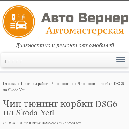
Диагностика и ремонт автомобилей
Перейти
к
Главная
»
Примеры работ
»
Чип тюнинг
»
Чип тюнинг корбки DSG6
содержимому
на Skoda Yeti
Чип тюнинг корбки DSG6
на Skoda Yeti
13.10.2019
в
Чип тюнинг
помечено
DSG
/
Skoda Yeti