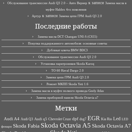
к записи
Обслуживание трансмиссии Audi Q3 2.0 – Авто Вернер
Замена масла в
муфте Haldex 4го поколения
к записи
Артур
Замена цепи ГРМ Audi Q3 2.0
Последние работы
Замена масла DCT Changan UNI-S (CS55)
Покупка поддержанного автомобиля: основные советы
Дубликат ключа BMW BDC3
Обслуживание трансмиссии Audi Q3 2.0
Установка парктроников Skoda Karoq
ТО 60 Haval Dargo 2.0
Замена цепи ГРМ Audi Q3 2.0
Ремонт МКПП Skoda Yeti 1.6
Замена масла в муфте полного привода Geely Atlas
Замена приборной панели Skoda Octavia a7
Метки
EGR
Led
Audi A4
dpf
Audi q5
dsg7
Kia Rio
Audi Q3
Chevrolet Cruze
LED
Skoda Octavia A5
Skoda Fabia
Skoda Octavia A7
фонари