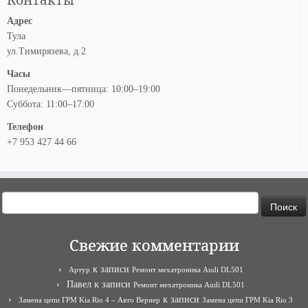
Адрес
Тула
ул.Тимирязева, д.2
Часы
Понедельник—пятница: 10:00–19:00
Суббота: 11:00–17:00
Телефон
+7 953 427 44 66
Найти:
Свежие комментарии
к записи
Артур
Ремонт мехатроника Audi DL501
Павел
к записи
Ремонт мехатроника Audi DL501
к записи
Замена цепи ГРМ Kia Rio 4 – Авто Вернер
Замена цепи ГРМ Kia Rio 3