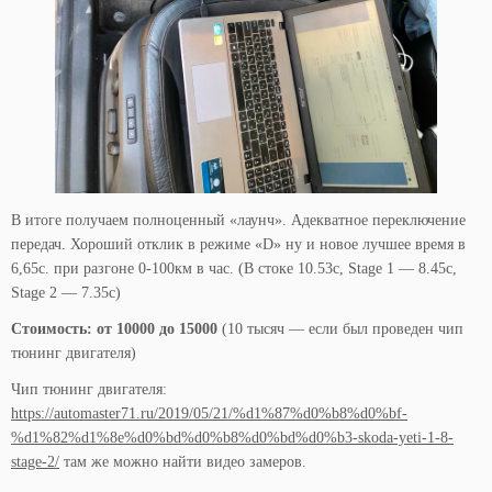
В итоге получаем полноценный «лаунч». Адекватное переключение
передач. Хороший отклик в режиме «D» ну и новое лучшее время в
6,65с. при разгоне 0-100км в час. (В стоке 10.53с, Stage 1 — 8.45с,
Stage 2 — 7.35с)
Стоимость: от 10000 до 15000
(10 тысяч — если был проведен чип
тюнинг двигателя)
Чип тюнинг двигателя:
https://automaster71.ru/2019/05/21/%d1%87%d0%b8%d0%bf-
%d1%82%d1%8e%d0%bd%d0%b8%d0%bd%d0%b3-skoda-yeti-1-8-
stage-2/
там же можно найти видео замеров.