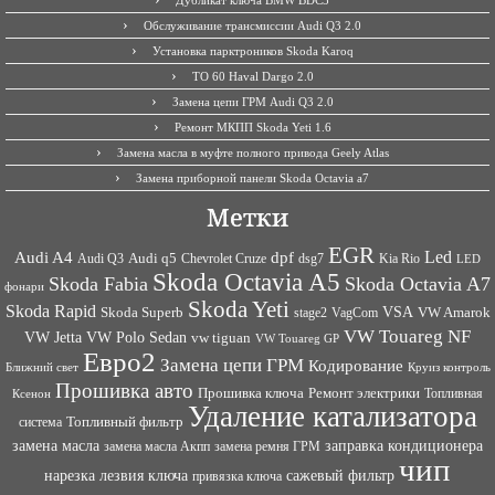
Обслуживание трансмиссии Audi Q3 2.0
Установка парктроников Skoda Karoq
ТО 60 Haval Dargo 2.0
Замена цепи ГРМ Audi Q3 2.0
Ремонт МКПП Skoda Yeti 1.6
Замена масла в муфте полного привода Geely Atlas
Замена приборной панели Skoda Octavia a7
Метки
EGR
Led
Audi A4
dpf
Audi q5
dsg7
Kia Rio
Audi Q3
Chevrolet Cruze
LED
Skoda Octavia A5
Skoda Fabia
Skoda Octavia A7
фонари
Skoda Yeti
Skoda Rapid
VSA
Skoda Superb
VagCom
VW Amarok
stage2
VW Touareg NF
VW Jetta
VW Polo Sedan
vw tiguan
VW Touareg GP
Евро2
Замена цепи ГРМ
Кодирование
Ближний свет
Круиз контроль
Прошивка авто
Прошивка ключа
Ремонт электрики
Топливная
Ксенон
Удаление катализатора
Топливный фильтр
система
заправка кондиционера
замена масла
замена ремня ГРМ
замена масла Акпп
чип
сажевый фильтр
нарезка лезвия ключа
привязка ключа