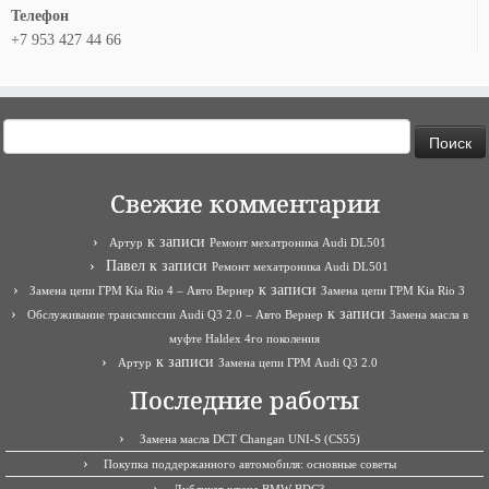
Телефон
+7 953 427 44 66
Найти:
Свежие комментарии
к записи
Артур
Ремонт мехатроника Audi DL501
Павел
к записи
Ремонт мехатроника Audi DL501
к записи
Замена цепи ГРМ Kia Rio 4 – Авто Вернер
Замена цепи ГРМ Kia Rio 3
к записи
Обслуживание трансмиссии Audi Q3 2.0 – Авто Вернер
Замена масла в
муфте Haldex 4го поколения
к записи
Артур
Замена цепи ГРМ Audi Q3 2.0
Последние работы
Замена масла DCT Changan UNI-S (CS55)
Покупка поддержанного автомобиля: основные советы
Дубликат ключа BMW BDC3