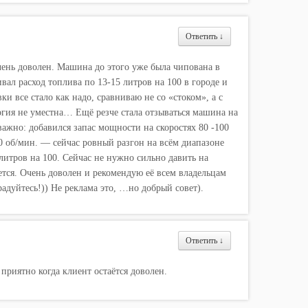
Ответить
↓
очень доволен. Машина до этого уже была чипована в
вал расход топлива по 13-15 литров на 100 в городе и
и все стало как надо, сравниваю не со «стоком», а с
гия не уместна… Ещё резче стала отзываться машина на
 важно: добавился запас мощности на скоростях 80 -100
0 об/мин. — сейчас ровный разгон на всём диапазоне
литров на 100. Сейчас не нужно сильно давить на
ется. Очень доволен и рекомендую её всем владельцам
дуйтесь!)) Не реклама это, …но добрый совет).
Ответить
↓
приятно когда клиент остаётся доволен.