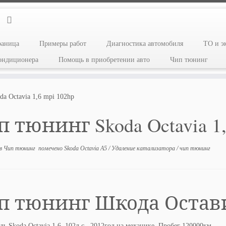
раница
Примеры работ
Диагностика автомобиля
ТО и э
кондиционера
Помощь в приобретении авто
Чип тюнинг
a Octavia 1,6 mpi 102hp
 тюнинг Skoda Octavia 1,
в
Чип тюнинг
помечено
Skoda Octavia A5
/
Удаление катализатора
/
чип тюнинг
п тюнинг Шкода Остави
ь Skoda Octavia 1.6, 102л.с., 2012год на механике. Пробег 120000км