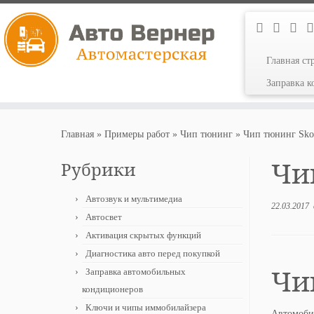
Главная ст
Заправка 
Перейти
к
Главная
»
Примеры работ
»
Чип тюнинг
»
Чип тюнинг Skod
содержимому
Чип
Рубрики
Автозвук и мультимедиа
22.03.2017
Автосвет
Активация скрытых функций
Диагностика авто перед покупкой
Чи
Заправка автомобильных
кондиционеров
Ключи и чипы иммобилайзера
Автомобил