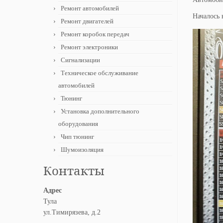
Ремонт автомобилей
Началось 
Ремонт двигателей
Ремонт коробок передач
Ремонт электроники
Сигнализации
Техническое обслуживание
автомобилей
Тюнинг
Установка дополнительного
оборудования
Чип тюнинг
Шумоизоляция
Контакты
Адрес
Тула
ул.Тимирязева, д.2