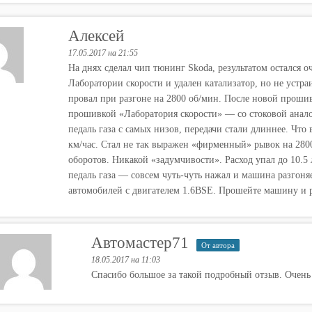
Алексей
17.05.2017 на 21:55
На днях сделал чип тюнинг Skoda, результатом остался 
Лаборатории скорости и удален катализатор, но не устраи
провал при разгоне на 2800 об/мин. После новой прошивк
прошивкой «Лаборатория скорости» — со стоковой анало
педаль газа с самых низов, передачи стали длиннее. Что
км/час. Стал не так выражен «фирменный» рывок на 280
оборотов. Никакой «задумчивости». Расход упал до 10.5 
педаль газа — совсем чуть-чуть нажал и машина разгоня
автомобилей с двигателем 1.6BSE. Прошейте машину и ра
Автомастер71
От автора
18.05.2017 на 11:03
Спасибо большое за такой подробный отзыв. Очень 