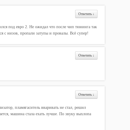
Ответить
↓
ился под евро 2. Не ожидал что после чип тюнинга так
ся с низов, пропали затупы и провалы. Всё супер!
Ответить
↓
Ответить
↓
лизатор, пламягаситель вваривать не стал, решил
ается, машина стала ехать лучше. По звуку выхлопа