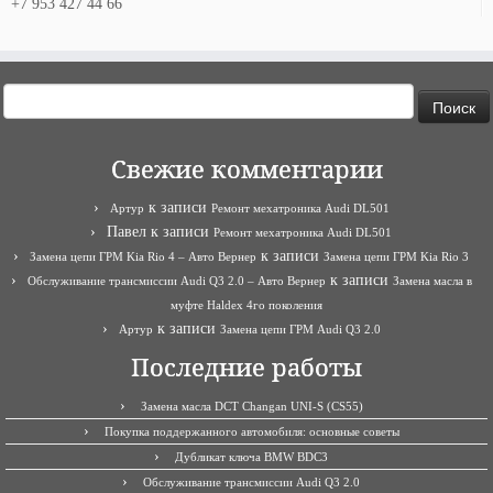
+7 953 427 44 66
Найти:
Свежие комментарии
к записи
Артур
Ремонт мехатроника Audi DL501
Павел
к записи
Ремонт мехатроника Audi DL501
к записи
Замена цепи ГРМ Kia Rio 4 – Авто Вернер
Замена цепи ГРМ Kia Rio 3
к записи
Обслуживание трансмиссии Audi Q3 2.0 – Авто Вернер
Замена масла в
муфте Haldex 4го поколения
к записи
Артур
Замена цепи ГРМ Audi Q3 2.0
Последние работы
Замена масла DCT Changan UNI-S (CS55)
Покупка поддержанного автомобиля: основные советы
Дубликат ключа BMW BDC3
Обслуживание трансмиссии Audi Q3 2.0