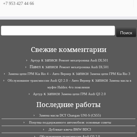
+7 953 427 44 66
Найти:
Свежие комментарии
к записи
Артур
Ремонт мехатроника Audi DL501
Павел
к записи
Ремонт мехатроника Audi DL501
к записи
Замена цепи ГРМ Kia Rio 4 – Авто Вернер
Замена цепи ГРМ Kia Rio 3
к записи
Обслуживание трансмиссии Audi Q3 2.0 – Авто Вернер
Замена масла в
муфте Haldex 4го поколения
к записи
Артур
Замена цепи ГРМ Audi Q3 2.0
Последние работы
Замена масла DCT Changan UNI-S (CS55)
Покупка поддержанного автомобиля: основные советы
Дубликат ключа BMW BDC3
Обслуживание трансмиссии Audi Q3 2.0