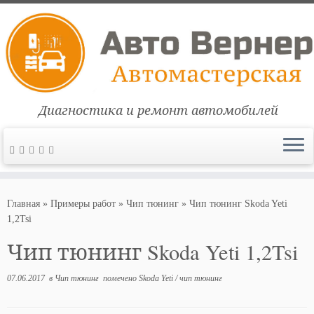
Диагностика и ремонт автомобилей
Перейти
к
Главная
»
Примеры работ
»
Чип тюнинг
»
Чип тюнинг Skoda Yeti
содержимому
1,2Tsi
Чип тюнинг Skoda Yeti 1,2Tsi
07.06.2017
в
Чип тюнинг
помечено
Skoda Yeti
/
чип тюнинг