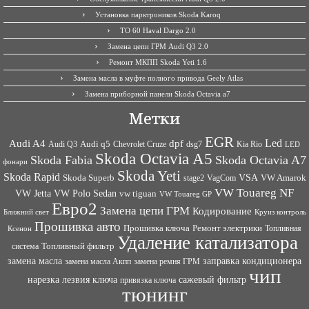
Установка парктроников Skoda Karoq
ТО 60 Haval Dargo 2.0
Замена цепи ГРМ Audi Q3 2.0
Ремонт МКПП Skoda Yeti 1.6
Замена масла в муфте полного привода Geely Atlas
Замена приборной панели Skoda Octavia a7
Метки
EGR
Led
Audi A4
dpf
Audi q5
dsg7
Kia Rio
Audi Q3
Chevrolet Cruze
LED
Skoda Octavia A5
Skoda Fabia
Skoda Octavia A7
фонари
Skoda Yeti
Skoda Rapid
VSA
Skoda Superb
VagCom
VW Amarok
stage2
VW Touareg NF
VW Jetta
VW Polo Sedan
vw tiguan
VW Touareg GP
Евро2
Замена цепи ГРМ
Кодирование
Ближний свет
Круиз контроль
Прошивка авто
Прошивка ключа
Ремонт электрики
Топливная
Ксенон
Удаление катализатора
Топливный фильтр
система
заправка кондиционера
замена масла
замена ремня ГРМ
замена масла Акпп
чип
сажевый фильтр
нарезка лезвия ключа
привязка ключа
тюнинг