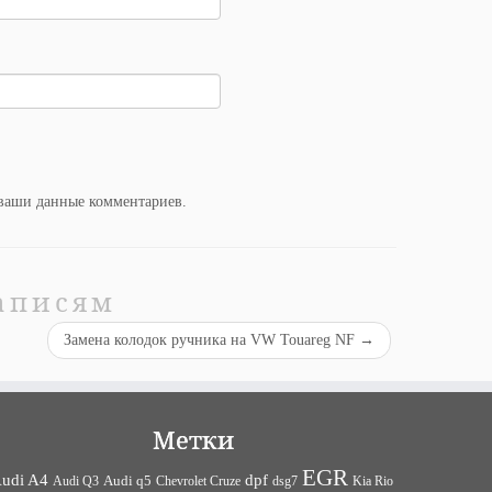
 ваши данные комментариев
.
аписям
Замена колодок ручника на VW Touareg NF
→
Метки
EGR
udi A4
dpf
Audi q5
dsg7
Kia Rio
Audi Q3
Chevrolet Cruze