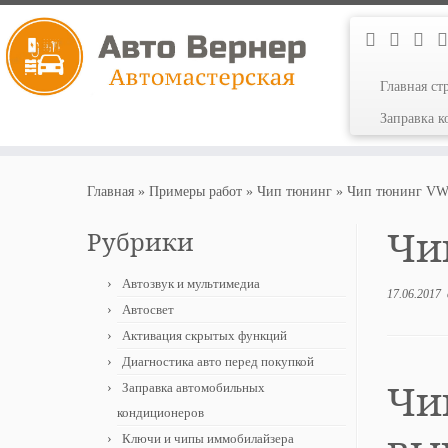
Главная ст
Заправка 
Перейти
к
Главная
»
Примеры работ
»
Чип тюнинг
»
Чип тюнинг VW 
содержимому
Чип
Рубрики
Автозвук и мультимедиа
17.06.2017
Автосвет
Активация скрытых функций
Диагностика авто перед покупкой
Чип
Заправка автомобильных
кондиционеров
Ключи и чипы иммобилайзера