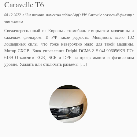
Caravelle T6
08.12.2022
в
Чип тюнинг
помечено
adblue
/
dpf
/
VW Caravelle
/
сажевый фильтр
/
чип тюнинг
Свежеперегнанный из Европы автомобиль с впрыском мочевины и
сажевым фильтром. В РФ такое редкость. Мощность всего 102
лошадиных силы, что тоже невероятно мало для такой машины.
Мотор CXGB. Блок управления Delphi DCM6.2 # 04L906056KB ПО:
6189 Отключим EGR, SCR и DPF на программном и физическом
уровне. Удалять или отключать разъемы […]