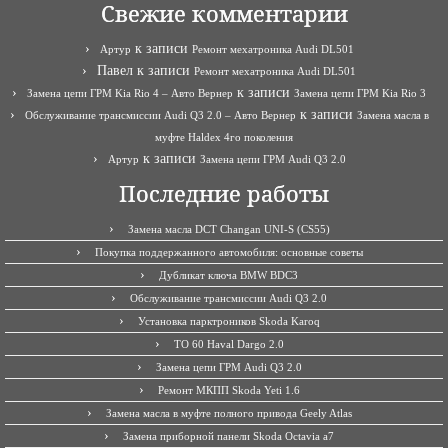
Свежие комментарии
к записи
Артур
Ремонт мехатроника Audi DL501
Павел
к записи
Ремонт мехатроника Audi DL501
к записи
Замена цепи ГРМ Kia Rio 4 – Авто Вернер
Замена цепи ГРМ Kia Rio 3
к записи
Обслуживание трансмиссии Audi Q3 2.0 – Авто Вернер
Замена масла в
муфте Haldex 4го поколения
к записи
Артур
Замена цепи ГРМ Audi Q3 2.0
Последние работы
Замена масла DCT Changan UNI-S (CS55)
Покупка поддержанного автомобиля: основные советы
Дубликат ключа BMW BDC3
Обслуживание трансмиссии Audi Q3 2.0
Установка парктроников Skoda Karoq
ТО 60 Haval Dargo 2.0
Замена цепи ГРМ Audi Q3 2.0
Ремонт МКПП Skoda Yeti 1.6
Замена масла в муфте полного привода Geely Atlas
Замена приборной панели Skoda Octavia a7