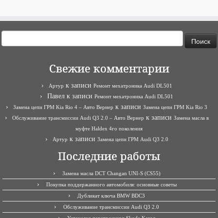
Найти:
Свежие комментарии
к записи
Артур
Ремонт мехатроника Audi DL501
Павел
к записи
Ремонт мехатроника Audi DL501
к записи
Замена цепи ГРМ Kia Rio 4 – Авто Вернер
Замена цепи ГРМ Kia Rio 3
к записи
Обслуживание трансмиссии Audi Q3 2.0 – Авто Вернер
Замена масла в
муфте Haldex 4го поколения
к записи
Артур
Замена цепи ГРМ Audi Q3 2.0
Последние работы
Замена масла DCT Changan UNI-S (CS55)
Покупка поддержанного автомобиля: основные советы
Дубликат ключа BMW BDC3
Обслуживание трансмиссии Audi Q3 2.0
Установка парктроников Skoda Karoq