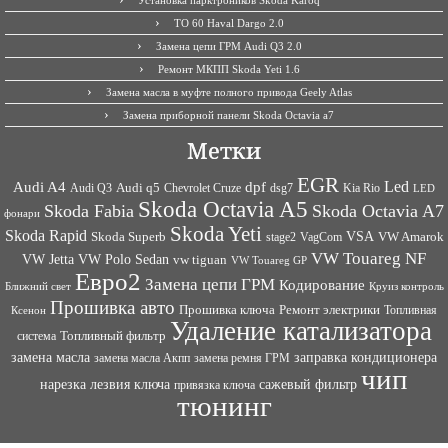
ТО 60 Haval Dargo 2.0
Замена цепи ГРМ Audi Q3 2.0
Ремонт МКПП Skoda Yeti 1.6
Замена масла в муфте полного привода Geely Atlas
Замена приборной панели Skoda Octavia a7
Метки
EGR
Led
Audi A4
dpf
Audi q5
dsg7
Kia Rio
Audi Q3
Chevrolet Cruze
LED
Skoda Octavia A5
Skoda Fabia
Skoda Octavia A7
фонари
Skoda Yeti
Skoda Rapid
VSA
Skoda Superb
VagCom
VW Amarok
stage2
VW Touareg NF
VW Jetta
VW Polo Sedan
vw tiguan
VW Touareg GP
Евро2
Замена цепи ГРМ
Кодирование
Ближний свет
Круиз контроль
Прошивка авто
Прошивка ключа
Ремонт электрики
Топливная
Ксенон
Удаление катализатора
Топливный фильтр
система
заправка кондиционера
замена масла
замена ремня ГРМ
замена масла Акпп
чип
сажевый фильтр
нарезка лезвия ключа
привязка ключа
тюнинг