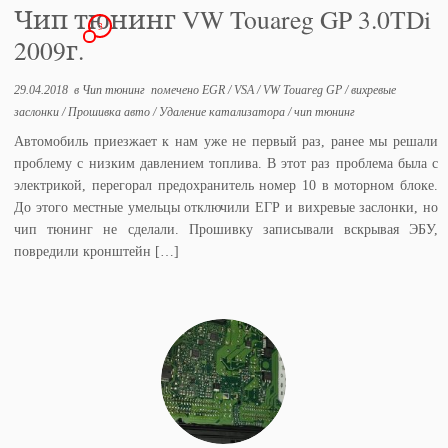
Чип тюнинг VW Touareg GP 3.0TDi
3
2009г.
29.04.2018
в
Чип тюнинг
помечено
EGR
/
VSA
/
VW Touareg GP
/
вихревые
заслонки
/
Прошивка авто
/
Удаление катализатора
/
чип тюнинг
Автомобиль приезжает к нам уже не первый раз, ранее мы решали
проблему с низким давлением топлива. В этот раз проблема была с
электрикой, перегорал предохранитель номер 10 в моторном блоке.
До этого местные умельцы отключили ЕГР и вихревые заслонки, но
чип тюнинг не сделали. Прошивку записывали вскрывая ЭБУ,
повредили кронштейн […]