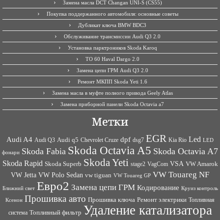
Замена масла DCT Changan UNI-S (CS55)
Покупка поддержанного автомобиля: основные советы
Дубликат ключа BMW BDC3
Обслуживание трансмиссии Audi Q3 2.0
Установка парктроников Skoda Karoq
ТО 60 Haval Dargo 2.0
Замена цепи ГРМ Audi Q3 2.0
Ремонт МКПП Skoda Yeti 1.6
Замена масла в муфте полного привода Geely Atlas
Замена приборной панели Skoda Octavia a7
Метки
EGR
Led
Audi A4
dpf
Audi q5
dsg7
Kia Rio
Audi Q3
Chevrolet Cruze
LED
Skoda Octavia A5
Skoda Fabia
Skoda Octavia A7
фонари
Skoda Yeti
Skoda Rapid
VSA
Skoda Superb
VagCom
VW Amarok
stage2
VW Touareg NF
VW Jetta
VW Polo Sedan
vw tiguan
VW Touareg GP
Евро2
Замена цепи ГРМ
Кодирование
Ближний свет
Круиз контроль
Прошивка авто
Прошивка ключа
Ремонт электрики
Топливная
Ксенон
Удаление катализатора
Топливный фильтр
система