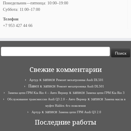
Понедельник—пятница: 10:00–19:00
Суббота: 11:00–17:00
Телефон
+7 953 427 44 66
Найти:
Свежие комментарии
к записи
Артур
Ремонт мехатроника Audi DL501
Павел
к записи
Ремонт мехатроника Audi DL501
к записи
Замена цепи ГРМ Kia Rio 4 – Авто Вернер
Замена цепи ГРМ Kia Rio 3
к записи
Обслуживание трансмиссии Audi Q3 2.0 – Авто Вернер
Замена масла в
муфте Haldex 4го поколения
к записи
Артур
Замена цепи ГРМ Audi Q3 2.0
Последние работы