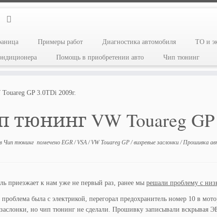
раница
Примеры работ
Диагностика автомобиля
ТО и э
кондиционера
Помощь в приобретении авто
Чип тюнинг
Touareg GP 3.0TDi 2009г.
 тюнинг VW Touareg GP 
в
Чип тюнинг
помечено
EGR
/
VSA
/
VW Touareg GP
/
вихревые заслонки
/
Прошивка а
ь приезжает к нам уже не первый раз, ранее мы
решали проблему с низ
з проблема была с электрикой, перегорал предохранитель номер 10 в мо
заслонки, но чип тюнинг не сделали. Прошивку записывали вскрывая Э