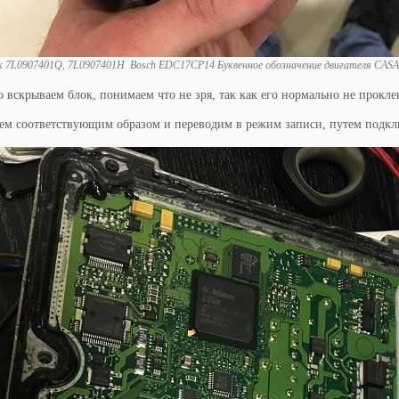
к 7L0907401Q, 7L0907401H Bosch EDC17CP14 Буквенное обозначение двигателя CASA
 вскрываем блок, понимаем что не зря, так как его нормально не прокл
м соответствующим образом и переводим в режим записи, путем подклю