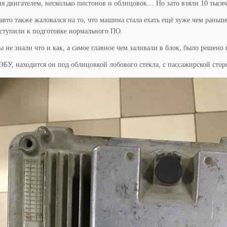
я двигателем, несколько пистонов и облицовок… Но зато взяли 10 тысяч
авто также жаловался на то, что машина стала ехать ещё хуже чем раньше
ступили к подготовке нормального ПО.
ы не знали что и как, а самое главное чем заливали в блок, было решено
БУ, находится он под облицовкой лобового стекла, с пассажирской стор