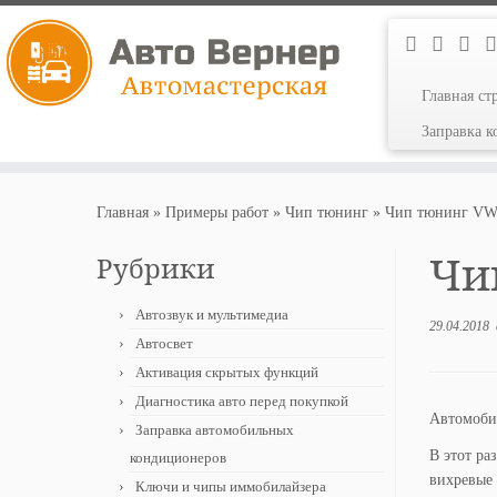
Главная ст
Заправка 
Перейти
к
Главная
»
Примеры работ
»
Чип тюнинг
»
Чип тюнинг VW 
содержимому
Чип
Рубрики
Автозвук и мультимедиа
29.04.2018
Автосвет
Активация скрытых функций
Диагностика авто перед покупкой
Автомобил
Заправка автомобильных
В этот ра
кондиционеров
вихревые 
Ключи и чипы иммобилайзера