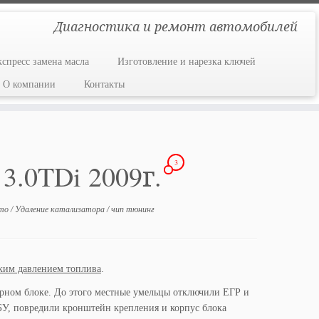
Диагностика и ремонт автомобилей
кспресс замена масла
Изготовление и нарезка ключей
О компании
Контакты
3
3.0TDi 2009г.
вто
/
Удаление катализатора
/
чип тюнинг
ким давлением топлива
.
торном блоке. До этого местные умельцы отключили ЕГР и
БУ, повредили кронштейн крепления и корпус блока