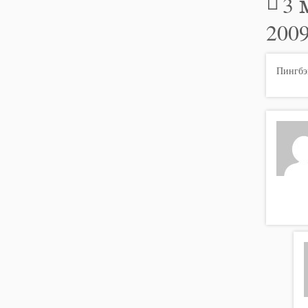
3 
2009
Пингбэ