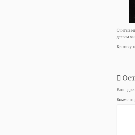
Считываем
делаем ч
Крышку кл
Ос
Ваш адрес
Коммент