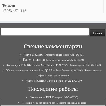
Телефон
+7 953 427 44 66
Найти:
Свежие комментарии
к записи
Артур
Ремонт мехатроника Audi DL501
Павел
к записи
Ремонт мехатроника Audi DL501
к записи
Замена цепи ГРМ Kia Rio 4 – Авто Вернер
Замена цепи ГРМ Kia Rio 3
к записи
Обслуживание трансмиссии Audi Q3 2.0 – Авто Вернер
Замена масла в
муфте Haldex 4го поколения
к записи
Артур
Замена цепи ГРМ Audi Q3 2.0
Последние работы
Замена масла DCT Changan UNI-S (CS55)
Покупка поддержанного автомобиля: основные советы