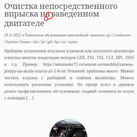
Очистка непосредственного
впрыска на заведенном
1
двигателе
29.11.2022
в
Техническое обслуживание автомобилей
помечено
cgi
/
Combustion
Chamber Cleaner
/
disi
/
fsi
/
gdi
/
hpi
/
tsi
/
wynns
Проблема загрязнения впускных клапанов или впускного коллектора
известна многим владельцам моторов GDI, FSI, TSI, CGI, HPi, DISI
и т.д. Пример: https://automaster71.ru/remont-avtomobilej/zamena-
pompy-na-skoda-octavia-a5-1-8-tsi/ Решений проблемы много. Можно
чистить клапана с разборкой и снятием коллектора. Можно
использовать различные установки. Но проще всего и дешевле
делать профилактическое обслуживание, подачей сольвента во впуск
с помощью […]