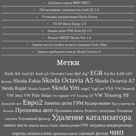
Дубликат ключа BMW BDC3
Обслуживание трансмиссии Audi Q3 2.0
Установка парктроников Skoda Karoq
ТО 60 Haval Dargo 2.0
Замена цепи ГРМ Audi Q3 2.0
Ремонт МКПП Skoda Yeti 1.6
Замена масла в муфте полного привода Geely Atlas
Замена приборной панели Skoda Octavia a7
Метки
EGR
Led
Audi A4
dpf
Audi q5
dsg7
Kia Rio
Audi Q3
Chevrolet Cruze
LED
Skoda Octavia A5
Skoda Fabia
Skoda Octavia A7
фонари
Skoda Yeti
Skoda Rapid
VSA
Skoda Superb
VagCom
VW Amarok
stage2
VW Touareg NF
VW Jetta
VW Polo Sedan
vw tiguan
VW Touareg GP
Евро2
Замена цепи ГРМ
Кодирование
Ближний свет
Круиз контроль
Прошивка авто
Прошивка ключа
Ремонт электрики
Топливная
Ксенон
Удаление катализатора
Топливный фильтр
система
заправка кондиционера
замена масла
замена ремня ГРМ
замена масла Акпп
чип
сажевый фильтр
нарезка лезвия ключа
привязка ключа