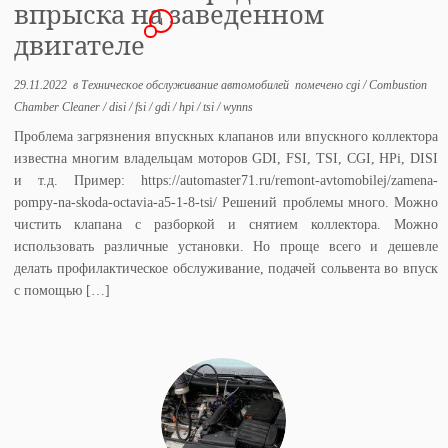
впрыска на заведенном
1
двигателе
29.11.2022
в
Техническое обслуживание автомобилей
помечено
cgi
/
Combustion
Chamber Cleaner
/
disi
/
fsi
/
gdi
/
hpi
/
tsi
/
wynns
Проблема загрязнения впускных клапанов или впускного коллектора
известна многим владельцам моторов GDI, FSI, TSI, CGI, HPi, DISI
и т.д. Пример: https://automaster71.ru/remont-avtomobilej/zamena-
pompy-na-skoda-octavia-a5-1-8-tsi/ Решений проблемы много. Можно
чистить клапана с разборкой и снятием коллектора. Можно
использовать различные установки. Но проще всего и дешевле
делать профилактическое обслуживание, подачей сольвента во впуск
с помощью […]