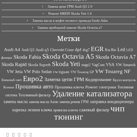
Замена цепи ГРМ Audi Q3 2.0
Ремонт МКПП Skoda Yeti 1.6
Замена масла в муфте полного привода Geely Atlas
Замена приборной панели Skoda Octavia a7
Метки
EGR
Led
Audi A4
dpf
Audi q5
dsg7
Kia Rio
Audi Q3
Chevrolet Cruze
LED
Skoda Octavia A5
Skoda Fabia
Skoda Octavia A7
фонари
Skoda Yeti
Skoda Rapid
VSA
Skoda Superb
VagCom
VW Amarok
stage2
VW Touareg NF
VW Jetta
VW Polo Sedan
vw tiguan
VW Touareg GP
Евро2
Замена цепи ГРМ
Кодирование
Ближний свет
Круиз контроль
Прошивка авто
Прошивка ключа
Ремонт электрики
Топливная
Ксенон
Удаление катализатора
Топливный фильтр
система
заправка кондиционера
замена масла
замена ремня ГРМ
замена масла Акпп
чип
сажевый фильтр
нарезка лезвия ключа
привязка ключа
тюнинг