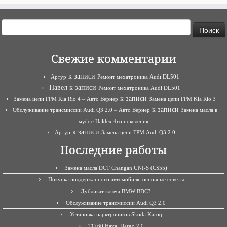
Найти:
Свежие комментарии
к записи
Артур
Ремонт мехатроника Audi DL501
Павел
к записи
Ремонт мехатроника Audi DL501
к записи
Замена цепи ГРМ Kia Rio 4 – Авто Вернер
Замена цепи ГРМ Kia Rio 3
к записи
Обслуживание трансмиссии Audi Q3 2.0 – Авто Вернер
Замена масла в
муфте Haldex 4го поколения
к записи
Артур
Замена цепи ГРМ Audi Q3 2.0
Последние работы
Замена масла DCT Changan UNI-S (CS55)
Покупка поддержанного автомобиля: основные советы
Дубликат ключа BMW BDC3
Обслуживание трансмиссии Audi Q3 2.0
Установка парктроников Skoda Karoq
ТО 60 Haval Dargo 2.0