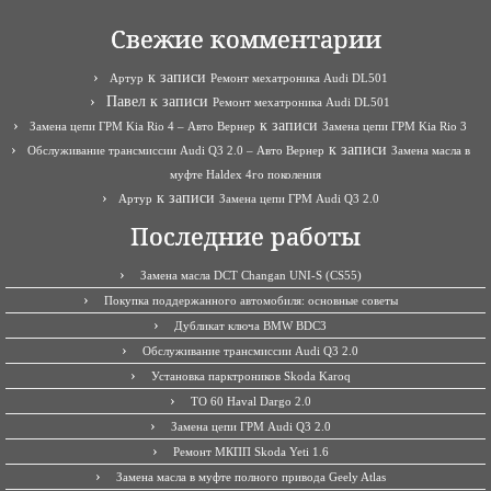
Свежие комментарии
к записи
Артур
Ремонт мехатроника Audi DL501
Павел
к записи
Ремонт мехатроника Audi DL501
к записи
Замена цепи ГРМ Kia Rio 4 – Авто Вернер
Замена цепи ГРМ Kia Rio 3
к записи
Обслуживание трансмиссии Audi Q3 2.0 – Авто Вернер
Замена масла в
муфте Haldex 4го поколения
к записи
Артур
Замена цепи ГРМ Audi Q3 2.0
Последние работы
Замена масла DCT Changan UNI-S (CS55)
Покупка поддержанного автомобиля: основные советы
Дубликат ключа BMW BDC3
Обслуживание трансмиссии Audi Q3 2.0
Установка парктроников Skoda Karoq
ТО 60 Haval Dargo 2.0
Замена цепи ГРМ Audi Q3 2.0
Ремонт МКПП Skoda Yeti 1.6
Замена масла в муфте полного привода Geely Atlas