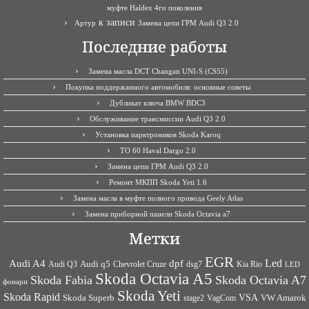
муфте Haldex 4го поколения
к записи
Артур
Замена цепи ГРМ Audi Q3 2.0
Последние работы
Замена масла DCT Changan UNI-S (CS55)
Покупка поддержанного автомобиля: основные советы
Дубликат ключа BMW BDC3
Обслуживание трансмиссии Audi Q3 2.0
Установка парктроников Skoda Karoq
ТО 60 Haval Dargo 2.0
Замена цепи ГРМ Audi Q3 2.0
Ремонт МКПП Skoda Yeti 1.6
Замена масла в муфте полного привода Geely Atlas
Замена приборной панели Skoda Octavia a7
Метки
EGR
Led
Audi A4
dpf
Audi q5
dsg7
Kia Rio
Audi Q3
Chevrolet Cruze
LED
Skoda Octavia A5
Skoda Fabia
Skoda Octavia A7
фонари
Skoda Yeti
Skoda Rapid
VSA
Skoda Superb
VagCom
VW Amarok
stage2