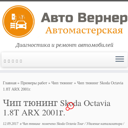
Диагностика и ремонт автомобилей
Перейти
к
Главная
»
Примеры работ
»
Чип тюнинг
»
Чип тюнинг Skoda Octavia
содержимому
1.8T ARX 2001г.
Чип тюнинг Skoda Octavia
1
1.8T ARX 2001г.
12.09.2017
в
Чип тюнинг
помечено
Skoda Octavia Tour
/
Удаление катализатора
/