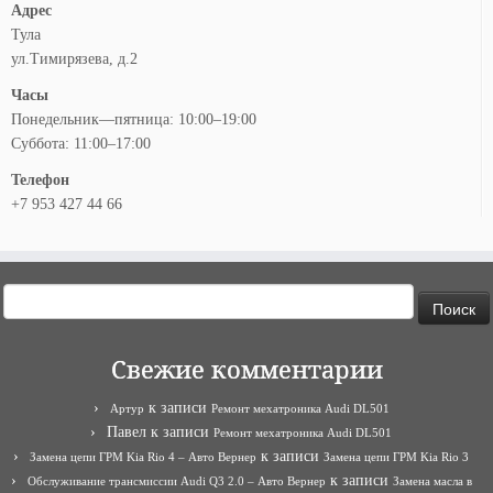
Адрес
Тула
ул.Тимирязева, д.2
Часы
Понедельник—пятница: 10:00–19:00
Суббота: 11:00–17:00
Телефон
+7 953 427 44 66
Найти:
Свежие комментарии
к записи
Артур
Ремонт мехатроника Audi DL501
Павел
к записи
Ремонт мехатроника Audi DL501
к записи
Замена цепи ГРМ Kia Rio 4 – Авто Вернер
Замена цепи ГРМ Kia Rio 3
к записи
Обслуживание трансмиссии Audi Q3 2.0 – Авто Вернер
Замена масла в