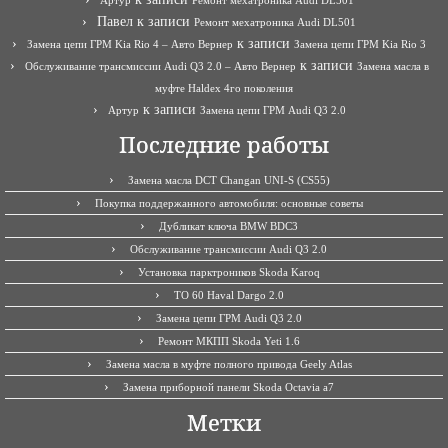
Артур
Ремонт мехатроника Audi DL501
Павел
к записи
Ремонт мехатроника Audi DL501
к записи
Замена цепи ГРМ Kia Rio 4 – Авто Вернер
Замена цепи ГРМ Kia Rio 3
к записи
Обслуживание трансмиссии Audi Q3 2.0 – Авто Вернер
Замена масла в
муфте Haldex 4го поколения
к записи
Артур
Замена цепи ГРМ Audi Q3 2.0
Последние работы
Замена масла DCT Changan UNI-S (CS55)
Покупка поддержанного автомобиля: основные советы
Дубликат ключа BMW BDC3
Обслуживание трансмиссии Audi Q3 2.0
Установка парктроников Skoda Karoq
ТО 60 Haval Dargo 2.0
Замена цепи ГРМ Audi Q3 2.0
Ремонт МКПП Skoda Yeti 1.6
Замена масла в муфте полного привода Geely Atlas
Замена приборной панели Skoda Octavia a7
Метки