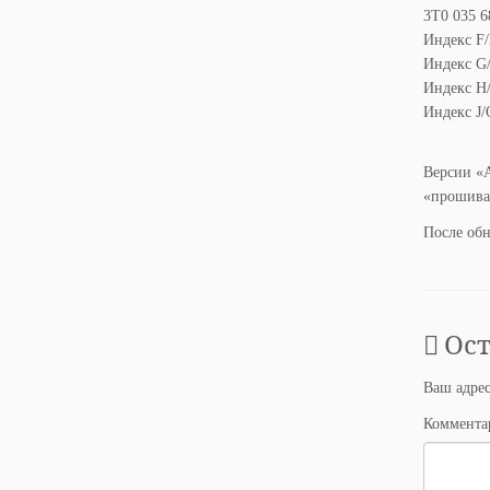
3T0 035 
Индекс F/
Индекс G/
Индекс H/
Индекс J/
Версии «A
«прошиват
После обн
Ос
Ваш адрес
Коммент