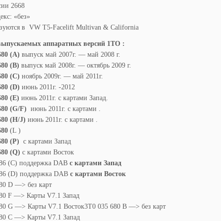
сии 2668
кс: «без»
уются в VW T5-Facelift Multivan & California
выпускаемых аппаратных версий
1ТО :
80 (А)
выпуск май 2007г. — май 2008 г.
80 (B)
выпуск май 2008г. — октябрь 2009 г.
80 (С)
ноябрь 2009г. — май 2011г.
80 (D)
июнь 2011г. -2012
80 (E)
июнь 2011г. с картами Запад.
80 (G/
F
)
июнь 2011г. с картами .
80 (H/J)
июнь 2011г. с картами .
680
(L )
680 (P)
с картами Запад
680 (Q)
с картами Восток
686 (C) поддержка DAB
с картами Запад
686 (D) поддержка DAB
с картами Восток
80 D —> без карт
80 F —> Карты V7.1 Запад
80 G —> Карты V7.1 Восток3T0 035 680 B —> без карт
80 C —> Карты V7.1 Запад