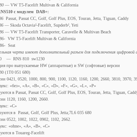
80
— VW T5-Facelift Multivan & California
NS510 с модулем DAB+:
86
Passat, Passat CC, Golf, Golf Plus, EOS, Touran, Jetta, Tiguan, Caddy
86
— Skoda Octavia²-Facelift, Supderb², Yeti
86
— VW T5-Facelift Transporter, Caravelle & Multivan Beach
86-
VW T5-Facelift Multivan & California
86- Seat
ельная черта имеют дополнительный разъем для подключения цифровой 
80 — RNS 810 sw1230
ия про выпускаемые HW (аппаратные) и SW (софтовые) версии
80 (1T0 051 680)
и 0421, 0520, 1000, 800, 900, 1100, 1120, 1160, 1200, 2660, 3810, 3970, 3
кс: «без», «A», «B», «C», «D», «F», «G», «L», «P»
ются в Passat, Passat CC, Golf, Golf Plus, EOS, Touran, Jetta, Tiguan, Cad
ии 1120, 1160, 1200, 2660.
екс: «C»
уются в Passat, Golf, Golf Plus, Jetta;7L6 035 680
ии 0522, 1002, 1022, 0902, 1102, 2662.
кс: «ohne», «A», «B», «C»
уются в Touareg-Facelift