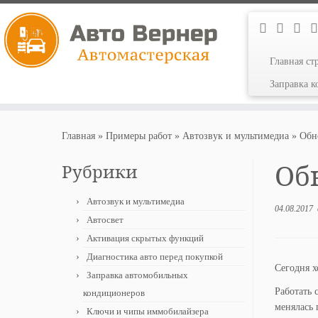
Главная ст
Заправка 
Перейти
к
Главная
»
Примеры работ
»
Автозвук и мультимедиа
»
Обн
содержимому
Об
Рубрики
Автозвук и мультимедиа
04.08.2017
Автосвет
Активация скрытых функций
Диагностика авто перед покупкой
Сегодня х
Заправка автомобильных
Работать 
кондиционеров
менялась 
Ключи и чипы иммобилайзера