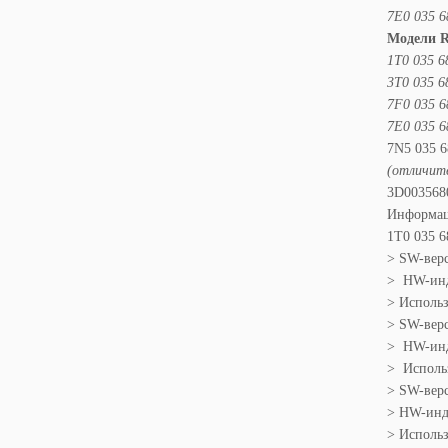
7E0 035 6
Модели R
1T0 035 6
3T0 035 6
7F0 035 6
7E0 035 6
7N5 035 6
(отличит
3D00356
Информац
1T0 035 6
> SW-верси
> HW-инде
> Использу
> SW-верс
> HW-инд
> Использ
> SW-верс
> HW-инде
> Использ