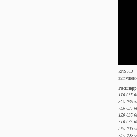
RNS510 — 
выпущенн
Расшифро
1T0 035 6
3C0 035 6
7L6 035 6
1Z0 035 6
3T0 035 6
5P0 035 6
7F0 035 6