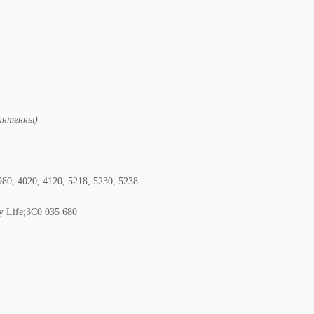
антенны)
980, 4020, 4120, 5218, 5230, 5238
dy Life;3C0 035 680