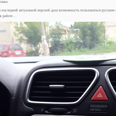
языка.
последней актуальной версией дала возможность пользоваться русским я
 в работе…