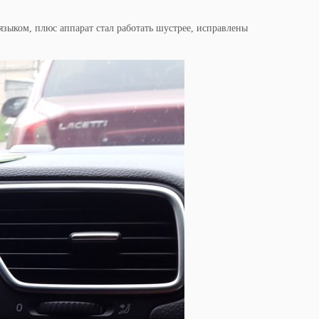
зыком, плюс аппарат стал работать шустрее, исправлены