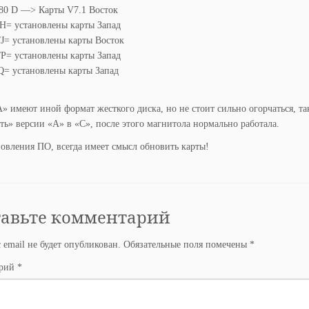
680 D —> Карты V7.1 Восток
H= установлены карты Запад
J= установлены карты Восток
P= установлены карты Запад
Q= установлены карты Запад
» имеют иной формат жесткого диска, но не стоит сильно огорчаться, та
ь» версии «A» в «C», после этого магнитола нормально работала.
овления ПО, всегда имеет смысл обновить карты!
тавьте комментарий
 email не будет опубликован.
Обязательные поля помечены
*
арий
*