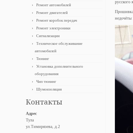
русского 
Ремонт автомобилей
Прошивка 
Ремонт двигателей
недочёты
Ремонт коробок передач
Ремонт электроники
Сигнализации
Техническое обслуживание
автомобилей
Тюнинг
Установка дополнительного
оборудования
Чип тюнинг
Шумоизоляция
Контакты
Адрес
Тула
ул.Тимирязева, д.2