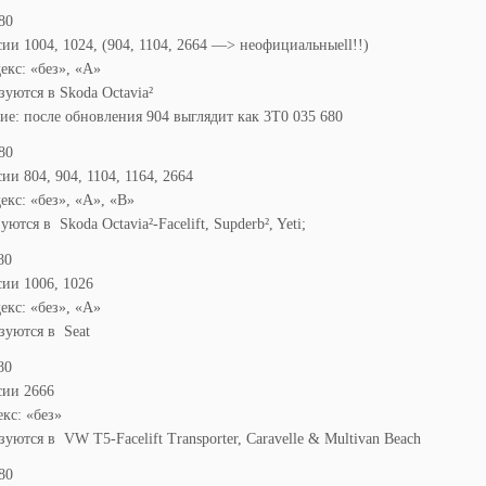
80
ии 1004, 1024, (904, 1104, 2664 —> неофициальныеll!!)
кс: «без», «A»
уются в Skoda Octavia²
е: после обновления 904 выглядит как 3T0 035 680
80
ии 804, 904, 1104, 1164, 2664
кс: «без», «A», «B»
ются в Skoda Octavia²-Facelift, Supderb², Yeti;
80
ии 1006, 1026
кс: «без», «A»
зуются в Seat
80
сии 2666
кс: «без»
уются в VW T5-Facelift Transporter, Caravelle & Multivan Beach
80