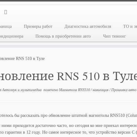
раница
Примеры работ
Диагностика автомобиля
ТО и э
кондиционера
Помощь в приобретении авто
Чип тюнинг
овление RNS 510 в Туле
новление RNS 510 в Тул
в
Автозвук и мультимедиа
помечено
Магнитола RNS510
/
навигация
/
Прошивка авто
отелось бы рассказать про обновление штатной магнитолы RNS510 (Colu
с ними приходится достаточно часто, но сегодня ко мне приехал интере
по гарантии в 12 году. Но самое интересное то, что устройство версии 