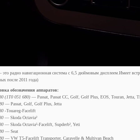
это радио навигационная система с 6,5 дюймовым дисплеем.Имеет встро
ых после 2011 года)
вка обозначения аппаратов:
80 (1T0 051 680)
— Passat, Passat CC, Golf, Golf Plus, EOS, Touran, Jetta, 
80
— Passat, Golf, Golf Plus, Jetta
80
-Touareg-Facelift
80
— Skoda Octavia²
80
— Skoda Octavia²-Facelift, Supderb², Yeti
80
— Seat
80
— VW T5-Facelift Transporter, Caravelle & Multivan Beach