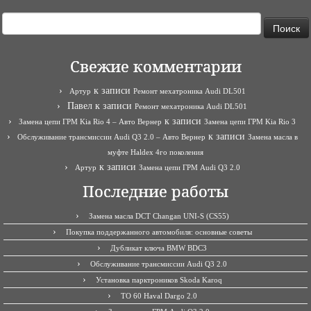
Найти:
Свежие комментарии
к записи
Артур
Ремонт мехатроника Audi DL501
Павел
к записи
Ремонт мехатроника Audi DL501
к записи
Замена цепи ГРМ Kia Rio 4 – Авто Вернер
Замена цепи ГРМ Kia Rio 3
к записи
Обслуживание трансмиссии Audi Q3 2.0 – Авто Вернер
Замена масла в
муфте Haldex 4го поколения
к записи
Артур
Замена цепи ГРМ Audi Q3 2.0
Последние работы
Замена масла DCT Changan UNI-S (CS55)
Покупка поддержанного автомобиля: основные советы
Дубликат ключа BMW BDC3
Обслуживание трансмиссии Audi Q3 2.0
Установка парктроников Skoda Karoq
ТО 60 Haval Dargo 2.0