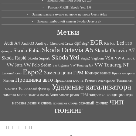
Замена цепи ГРМ Audi Q3 2.0
Ремонт МКПП Skoda Yeti 1.6
Замена масла в муфте полного привода Geely Atlas
Замена приборной панели Skoda Octavia a7
Метки
EGR
Led
Audi A4
dpf
Audi q5
dsg7
Kia Rio
Audi Q3
Chevrolet Cruze
LED
Skoda Octavia A5
Skoda Fabia
Skoda Octavia A7
фонари
Skoda Yeti
Skoda Rapid
VSA
Skoda Superb
VagCom
VW Amarok
stage2
VW Touareg NF
VW Jetta
VW Polo Sedan
vw tiguan
VW Touareg GP
Евро2
Замена цепи ГРМ
Кодирование
Ближний свет
Круиз контроль
Прошивка авто
Прошивка ключа
Ремонт электрики
Топливная
Ксенон
Удаление катализатора
Топливный фильтр
система
заправка кондиционера
замена масла
замена ремня ГРМ
замена масла Акпп
чип
сажевый фильтр
нарезка лезвия ключа
привязка ключа
тюнинг