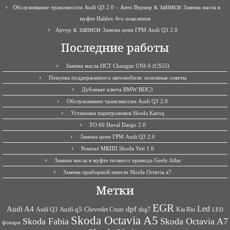
к записи
Обслуживание трансмиссии Audi Q3 2.0 – Авто Вернер
Замена масла в
муфте Haldex 4го поколения
к записи
Артур
Замена цепи ГРМ Audi Q3 2.0
Последние работы
Замена масла DCT Changan UNI-S (CS55)
Покупка поддержанного автомобиля: основные советы
Дубликат ключа BMW BDC3
Обслуживание трансмиссии Audi Q3 2.0
Установка парктроников Skoda Karoq
ТО 60 Haval Dargo 2.0
Замена цепи ГРМ Audi Q3 2.0
Ремонт МКПП Skoda Yeti 1.6
Замена масла в муфте полного привода Geely Atlas
Замена приборной панели Skoda Octavia a7
Метки
EGR
Led
Audi A4
dpf
Audi q5
dsg7
Kia Rio
Audi Q3
Chevrolet Cruze
LED
Skoda Octavia A5
Skoda Fabia
Skoda Octavia A7
фонари