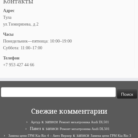
Контакты
Адрес
Тула
ул.Тимирязева, д.2
Часы
Понедельник—пятница: 10:00–19:00
Суббота: 11:00–17:00
Телефон
+7 953 427 44 66
Найти:
Свежие комментарии
к записи
Артур
Ремонт мехатроника Audi DL501
Павел
к записи
Ремонт мехатроника Audi DL501
к записи
Замена цепи ГРМ Kia Rio 4 – Авто Вернер
Замена цепи ГРМ Kia Rio 3