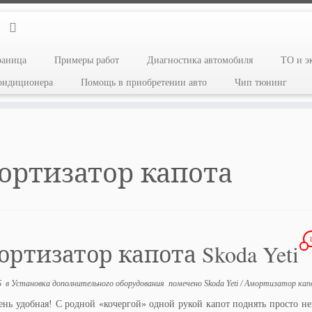
раница
Примеры работ
Диагностика автомобиля
ТО и э
кондиционера
Помощь в приобретении авто
Чип тюнинг
ортизатор капота
ртизатор капота Skoda Yeti
6
в
Установка дополнительного оборудования
помечено
Skoda Yeti
/
Амортизатор кап
ень удобная! С родной «кочергой» одной рукой капот поднять просто н