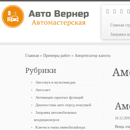
Главная ст
Заправка 
Перейти
к
Главная
»
Примеры работ
»
Амортизатор капота
содержимому
Ам
Рубрики
Автозвук и мультимедиа
Автосвет
Активация скрытых функций
Амо
Диагностика авто перед покупкой
Заправка автомобильных
16.12.201
кондиционеров
Вещь оч
Ключи и чипы иммобилайзера