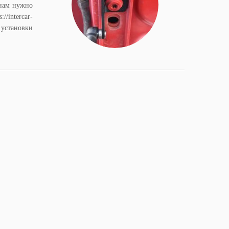
 нам нужно
ntercar-
ь установки