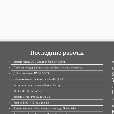
Последние работы
A
Замена масла DCT Changan UNI-S (CS55)
Покупка поддержанного автомобиля: основные советы
L
S
Дубликат ключа BMW BDC3
Y
Обслуживание трансмиссии Audi Q3 2.0
Установка парктроников Skoda Karoq
v
ТО 60 Haval Dargo 2.0
М
Замена цепи ГРМ Audi Q3 2.0
К
Ремонт МКПП Skoda Yeti 1.6
Т
Замена масла в муфте полного привода Geely Atlas