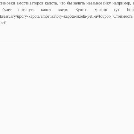
становки амортизаторов капота, что бы залить незамерзайку например,
 будет потянуть капот вверх. Купить можно тут: https://i
aksessuary/upory-kapota/amortizatory-kapota-skoda-yeti-avtoupor/ Стоимост
блей