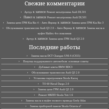
Свежие комментарии
к записи
Артур
Ремонт мехатроника Audi DL501
Павел
к записи
Ремонт мехатроника Audi DL501
к записи
Замена цепи ГРМ Kia Rio 4 – Авто Вернер
Замена цепи ГРМ Kia Rio 3
к записи
Обслуживание трансмиссии Audi Q3 2.0 – Авто Вернер
Замена масла в
муфте Haldex 4го поколения
к записи
Артур
Замена цепи ГРМ Audi Q3 2.0
Последние работы
Замена масла DCT Changan UNI-S (CS55)
Покупка поддержанного автомобиля: основные советы
Дубликат ключа BMW BDC3
Обслуживание трансмиссии Audi Q3 2.0
Установка парктроников Skoda Karoq
ТО 60 Haval Dargo 2.0
Замена цепи ГРМ Audi Q3 2.0
Ремонт МКПП Skoda Yeti 1.6
Замена масла в муфте полного привода Geely Atlas
Замена приборной панели Skoda Octavia a7