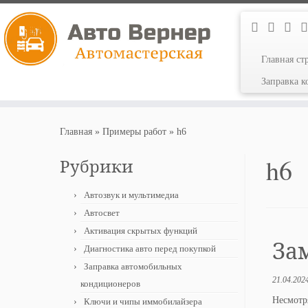
Главная ст
Заправка 
Перейти
к
Главная
»
Примеры работ
»
h6
содержимому
h6
Рубрики
Автозвук и мультимедиа
Автосвет
Активация скрытых функций
Зам
Диагностика авто перед покупкой
Заправка автомобильных
21.04.202
кондиционеров
Несмотр
Ключи и чипы иммобилайзера