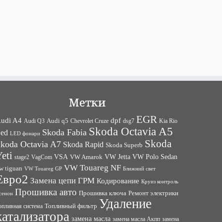
Метки
EGR
udi A4
dpf
Audi q5
dsg7
Kia Rio
Audi Q3
Chevrolet Cruze
Skoda Octavia A5
Skoda Fabia
ed
LED фонари
Skoda
koda Octavia A7
Skoda Rapid
Skoda Superb
eti
VW Jetta
VW Polo Sedan
VSA
VagCom
VW Amarok
stage2
VW Touareg NF
w tiguan
VW Touareg GP
Ближний свет
Евро2
Замена цепи ГРМ
Кодирование
Круиз контроль
Прошивка авто
Прошивка ключа
Ремонт электрики
сенон
Удаление
Топливный фильтр
опливная система
катализатора
замена масла
замена
замена масла Акпп