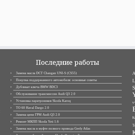
Последние работы
A
Замена масла DCT Changan UNI-S (CS55)
Покупка поддержанного автомобиля: основные советы
L
S
Дубликат ключа BMW BDC3
Y
Обслуживание трансмиссии Audi Q3 2.0
Установка парктроников Skoda Karoq
v
ТО 60 Haval Dargo 2.0
М
Замена цепи ГРМ Audi Q3 2.0
К
Ремонт МКПП Skoda Yeti 1.6
Т
Замена масла в муфте полного привода Geely Atlas