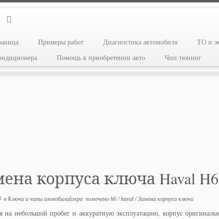
раница
Примеры работ
Диагностика автомобиля
ТО и э
кондиционера
Помощь в приобретении авто
Чип тюнинг
ена корпуса ключа Haval H6
4
в
Ключи и чипы иммобилайзера
помечено
h6
/
haval
/
Замена корпуса ключа
я на небольшой пробег и аккуратную эксплуатацию, корпус оригиналь