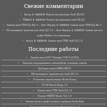
Свежие комментарии
к записи
Артур
Ремонт мехатроника Audi DL501
Павел
к записи
Ремонт мехатроника Audi DL501
к записи
Замена цепи ГРМ Kia Rio 4 – Авто Вернер
Замена цепи ГРМ Kia Rio 3
к записи
Обслуживание трансмиссии Audi Q3 2.0 – Авто Вернер
Замена масла в
муфте Haldex 4го поколения
к записи
Артур
Замена цепи ГРМ Audi Q3 2.0
Последние работы
Замена масла DCT Changan UNI-S (CS55)
Покупка поддержанного автомобиля: основные советы
Дубликат ключа BMW BDC3
Обслуживание трансмиссии Audi Q3 2.0
Установка парктроников Skoda Karoq
ТО 60 Haval Dargo 2.0
Замена цепи ГРМ Audi Q3 2.0
Ремонт МКПП Skoda Yeti 1.6
Замена масла в муфте полного привода Geely Atlas
Замена приборной панели Skoda Octavia a7