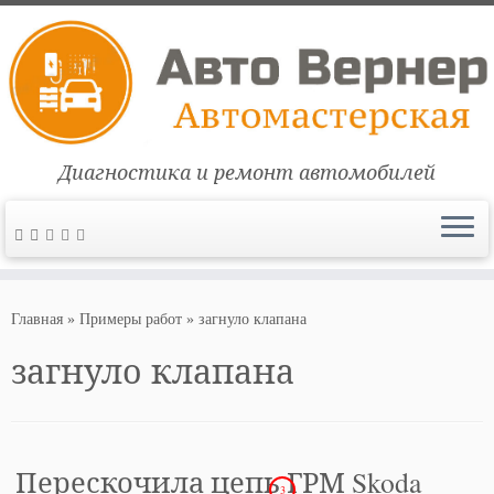
Диагностика и ремонт автомобилей
Перейти
к
Главная
»
Примеры работ
»
загнуло клапана
содержимому
загнуло клапана
Перескочила цепь ГРМ Skoda
3