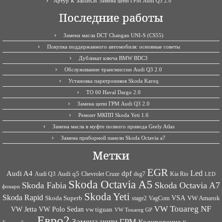
к записи
Артур
Замена цепи ГРМ Audi Q3 2.0
Последние работы
Замена масла DCT Changan UNI-S (CS55)
Покупка поддержанного автомобиля: основные советы
Дубликат ключа BMW BDC3
Обслуживание трансмиссии Audi Q3 2.0
Установка парктроников Skoda Karoq
ТО 60 Haval Dargo 2.0
Замена цепи ГРМ Audi Q3 2.0
Ремонт МКПП Skoda Yeti 1.6
Замена масла в муфте полного привода Geely Atlas
Замена приборной панели Skoda Octavia a7
Метки
EGR
Led
Audi A4
dpf
Audi q5
dsg7
Kia Rio
Audi Q3
Chevrolet Cruze
LED
Skoda Octavia A5
Skoda Fabia
Skoda Octavia A7
фонари
Skoda Yeti
Skoda Rapid
VSA
Skoda Superb
VagCom
VW Amarok
stage2
VW Touareg NF
VW Jetta
VW Polo Sedan
vw tiguan
VW Touareg GP
Евро2
Замена цепи ГРМ
Кодирование