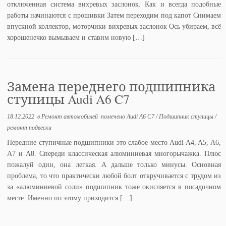
отключенная система вихревых заслонок. Как и всегда подобные
работы начинаются с прошивки Затем переходим под капот Снимаем
впускной коллектор, моторчики вихревых заслонок Ось убираем, всё
хорошенечко вымываем и ставим новую […]
Замена переднего подшипника
ступицы Audi A6 C7
18.12.2022
в
Ремонт автомобилей
помечено
Audi A6 C7
/
Подшипник ступицы
/
ремонт подвески
Передние ступичные подшипники это слабое место Audi A4, A5, A6,
A7 и A8. Спереди классическая алюминиевая многорычажка. Плюс
пожалуй один, она легкая. А дальше только минусы. Основная
проблема, то что практически любой болт откручивается с трудом из
за «алюминиевой соли» подшипник тоже окисляется в посадочном
месте. Именно по этому приходится […]