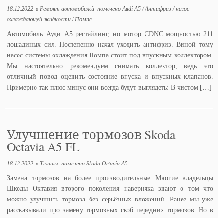
18.12.2022
в
Ремонт автомобилей
помечено
Audi A5
/
Антифриз
/
насос
охлаждающей жидкости
/
Помпа
Автомобиль Ауди А5 рестайлинг, но мотор CDNC мощностью 211
лошадиных сил. Постепенно начал уходить антифриз. Виной тому
насос системы охлаждения Помпа стоит под впускным коллектором.
Мы настоятельно рекомендуем снимать коллектор, ведь это
отличный повод оценить состояние впуска и впускных клапанов.
Примерно так плюс минус они всегда будут выглядеть: В чистом […]
Улучшение тормозов Skoda
Octavia A5 FL
18.12.2022
в
Тюнинг
помечено
Skoda Octavia A5
Замена тормозов на более производительные Многие владельцы
Шкоды Октавия второго поколения наверняка знают о том что
можно улучшить тормоза без серьёзных вложений. Ранее мы уже
рассказывали про замену тормозных скоб передних тормозов. Но в