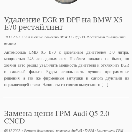
Удаление EGR и DPF на BMW X5
E70 рестайлинг
18.12.2022
в
Чип тюнинг
помечено
BMW X5
/
dpf
/
EGR
/
сажевый фильтр
/
чип
тюнинг
Автомобиль БМВ Х5 Е70 с дизельным двигателем 3.0 литра,
мощностью 245 лошадиных сил. Проблем никаких не было, но
хозяин авто решил увеличить мощность двигателя и отключить EGR
и сажевый фильтр. Будем использовать лучшие программные
решения, а так же фирменные заглушки и custom даунпайп из
нержавеющей стали. Начинаем со снятия выпускного […]
Замена цепи ГРМ Audi Q5 2.0
CNCD
08.12.2022
в
Ремонт двигателей
помечено
Audi q5
/
EA888
/
Замена цепи ГРМ