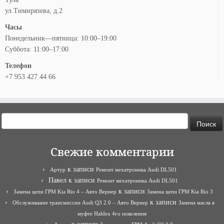
ул.Тимирязева, д.2
Часы
Понедельник—пятница: 10:00–19:00
Суббота: 11:00–17:00
Телефон
+7 953 427 44 66
Найти:
Свежие комментарии
к записи
Артур
Ремонт мехатроника Audi DL501
Павел
к записи
Ремонт мехатроника Audi DL501
к записи
Замена цепи ГРМ Kia Rio 4 – Авто Вернер
Замена цепи ГРМ Kia Rio 3
к записи
Обслуживание трансмиссии Audi Q3 2.0 – Авто Вернер
Замена масла в
муфте Haldex 4го поколения