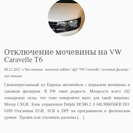
Отключение мочевины на VW
Caravelle T6
08.12.2022
в
Чип тюнинг
помечено
adblue
/
dpf
/
VW Caravelle
/
сажевый фильтр
/
чип тюнинг
Свежеперегнанный из Европы автомобиль с впрыском мочевины и
сажевым фильтром. В РФ такое редкость. Мощность всего 102
лошадиных силы, что тоже невероятно мало для такой машины.
Мотор CXGB. Блок управления Delphi DCM6.2 # 04L906056KB ПО:
6189 Отключим EGR, SCR и DPF на программном и физическом
уровне. Удалять или отключать разъемы […]