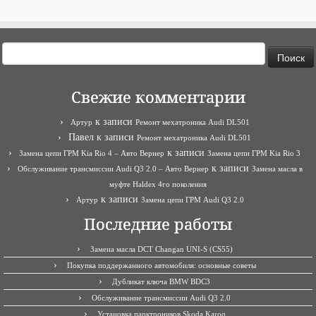
Найти:
Свежие комментарии
к записи
Артур
Ремонт мехатроника Audi DL501
Павел
к записи
Ремонт мехатроника Audi DL501
к записи
Замена цепи ГРМ Kia Rio 4 – Авто Вернер
Замена цепи ГРМ Kia Rio 3
к записи
Обслуживание трансмиссии Audi Q3 2.0 – Авто Вернер
Замена масла в
муфте Haldex 4го поколения
к записи
Артур
Замена цепи ГРМ Audi Q3 2.0
Последние работы
Замена масла DCT Changan UNI-S (CS55)
Покупка поддержанного автомобиля: основные советы
Дубликат ключа BMW BDC3
Обслуживание трансмиссии Audi Q3 2.0
Установка парктроников Skoda Karoq