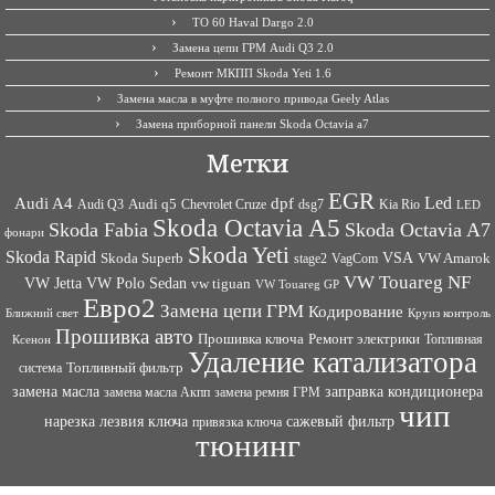
ТО 60 Haval Dargo 2.0
Замена цепи ГРМ Audi Q3 2.0
Ремонт МКПП Skoda Yeti 1.6
Замена масла в муфте полного привода Geely Atlas
Замена приборной панели Skoda Octavia a7
Метки
EGR
Led
Audi A4
dpf
Audi q5
dsg7
Kia Rio
Audi Q3
Chevrolet Cruze
LED
Skoda Octavia A5
Skoda Fabia
Skoda Octavia A7
фонари
Skoda Yeti
Skoda Rapid
VSA
Skoda Superb
VagCom
VW Amarok
stage2
VW Touareg NF
VW Jetta
VW Polo Sedan
vw tiguan
VW Touareg GP
Евро2
Замена цепи ГРМ
Кодирование
Ближний свет
Круиз контроль
Прошивка авто
Прошивка ключа
Ремонт электрики
Топливная
Ксенон
Удаление катализатора
Топливный фильтр
система
заправка кондиционера
замена масла
замена ремня ГРМ
замена масла Акпп
чип
сажевый фильтр
нарезка лезвия ключа
привязка ключа
тюнинг