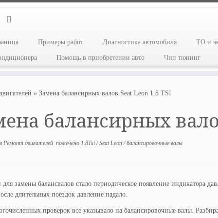
раница
Примеры работ
Диагностика автомобиля
ТО и э
кондиционера
Помощь в приобретении авто
Чип тюнинг
двигателей
»
Замена балансирных валов Seat Leon 1.8 TSI
ена балансирных валов 
в
Ремонт двигателей
помечено
1.8Tsi
/
Seat Leon
/
балансировочные валы
для замены балансвалов стало периодическое появление индикатора давл
осле длительных поездок давление падало.
гочисленных проверок все указывало на балансировочные валы. Разбир