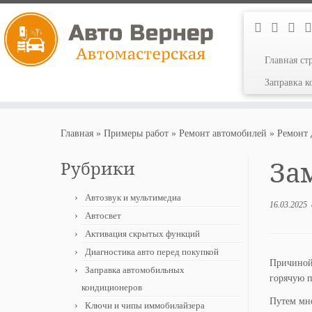
Главная ст
Заправка 
Перейти
к
Главная
»
Примеры работ
»
Ремонт автомобилей
»
Ремонт 
содержимому
Зам
Рубрики
Автозвук и мультимедиа
16.03.2025
Автосвет
Активация скрытых функций
Диагностика авто перед покупкой
Причиной 
Заправка автомобильных
горячую п
кондиционеров
Путем мно
Ключи и чипы иммобилайзера