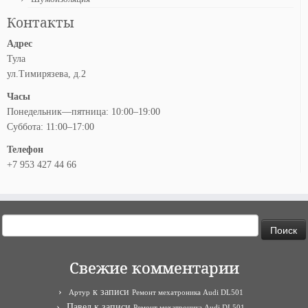
Контакты
Адрес
Тула
ул.Тимирязева, д.2
Часы
Понедельник—пятница: 10:00–19:00
Суббота: 11:00–17:00
Телефон
+7 953 427 44 66
Найти:
Свежие комментарии
к записи
Артур
Ремонт мехатроника Audi DL501
Павел
к записи
Ремонт мехатроника Audi DL501