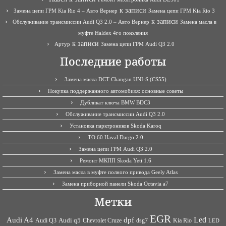
к записи
Замена цепи ГРМ Kia Rio 4 – Авто Вернер
Замена цепи ГРМ Kia Rio 3
к записи
Обслуживание трансмиссии Audi Q3 2.0 – Авто Вернер
Замена масла в
муфте Haldex 4го поколения
к записи
Артур
Замена цепи ГРМ Audi Q3 2.0
Последние работы
Замена масла DCT Changan UNI-S (CS55)
Покупка поддержанного автомобиля: основные советы
Дубликат ключа BMW BDC3
Обслуживание трансмиссии Audi Q3 2.0
Установка парктроников Skoda Karoq
ТО 60 Haval Dargo 2.0
Замена цепи ГРМ Audi Q3 2.0
Ремонт МКПП Skoda Yeti 1.6
Замена масла в муфте полного привода Geely Atlas
Замена приборной панели Skoda Octavia a7
Метки
EGR
Led
Audi A4
dpf
Audi q5
dsg7
Kia Rio
Audi Q3
Chevrolet Cruze
LED