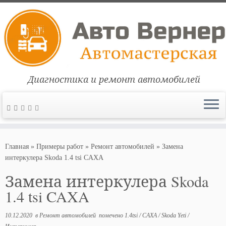
Диагностика и ремонт автомобилей
Перейти
к
Главная
»
Примеры работ
»
Ремонт автомобилей
»
Замена
содержимому
интеркулера Skoda 1.4 tsi CAXA
Замена интеркулера Skoda
1.4 tsi CAXA
10.12.2020
в
Ремонт автомобилей
помечено
1.4tsi
/
CAXA
/
Skoda Yeti
/