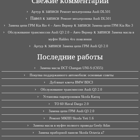
Свежие комментарии
к записи
Артур
Ремонт мехатроника Audi DL501
Павел
к записи
Ремонт мехатроника Audi DL501
к записи
Замена цепи ГРМ Kia Rio 4 – Авто Вернер
Замена цепи ГРМ Kia Rio 3
к записи
Обслуживание трансмиссии Audi Q3 2.0 – Авто Вернер
Замена масла в
муфте Haldex 4го поколения
к записи
Артур
Замена цепи ГРМ Audi Q3 2.0
Последние работы
Замена масла DCT Changan UNI-S (CS55)
Покупка поддержанного автомобиля: основные советы
Дубликат ключа BMW BDC3
Обслуживание трансмиссии Audi Q3 2.0
Установка парктроников Skoda Karoq
ТО 60 Haval Dargo 2.0
Замена цепи ГРМ Audi Q3 2.0
Ремонт МКПП Skoda Yeti 1.6
Замена масла в муфте полного привода Geely Atlas
Замена приборной панели Skoda Octavia a7