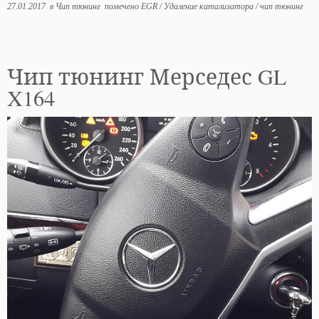
27.01.2017
в
Чип тюнинг
помечено
EGR
/
Удаление катализатора
/
чип тюнинг
Чип тюнинг Мерседес GL
X164