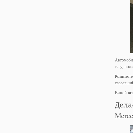
Автомобил
тягу, поя
Компьютер
сгоревши
Виной все
Дела
Merce