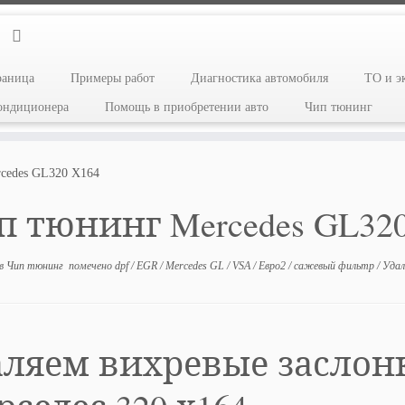
раница
Примеры работ
Диагностика автомобиля
ТО и э
кондиционера
Помощь в приобретении авто
Чип тюнинг
cedes GL320 X164
 тюнинг Mercedes GL320
в
Чип тюнинг
помечено
dpf
/
EGR
/
Mercedes GL
/
VSA
/
Евро2
/
сажевый фильтр
/
Удал
аляем вихревые заслон