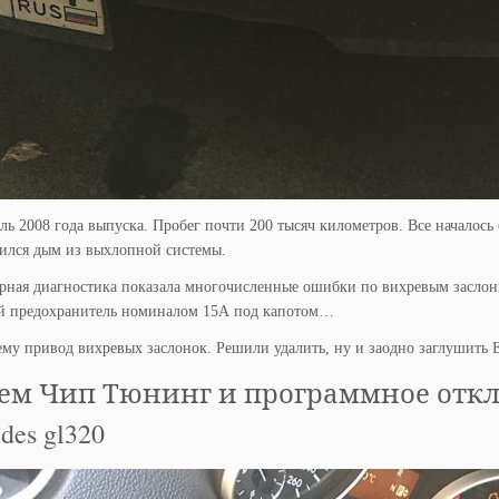
ь 2008 года выпуска. Пробег почти 200 тысяч километров. Все началось 
вился дым из выхлопной системы.
ная диагностика показала многочисленные ошибки по вихревым заслонк
й предохранитель номиналом 15А под капотом…
му привод вихревых заслонок. Решили удалить, ну и заодно заглушить
ем Чип Тюнинг и программное отключ
des gl320