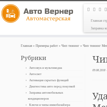
Главная ст
Заправка 
Перейти
к
Главная
»
Примеры работ
»
Чип тюнинг
»
Чип тюнинг Mer
содержимому
Чип
Рубрики
Автозвук и мультимедиа
09.08.2018
Автосвет
Активация скрытых функций
Диагностика авто перед покупкой
Уд
Заправка автомобильных
кондиционеров
Ключи и чипы иммобилайзера