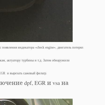
с появления индикатора «check engine», двигатель потерял
ам, актуатору турбины и т.д. Затем обнаружили
 EGR и вырезать сажевый фильтр.
ение dpf, EGR и vsa на