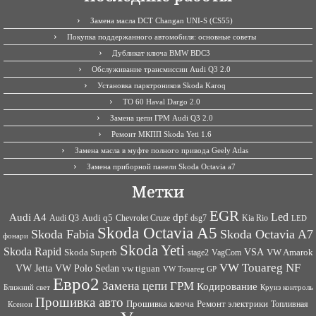
Замена масла DCT Changan UNI-S (CS55)
Покупка поддержанного автомобиля: основные советы
Дубликат ключа BMW BDC3
Обслуживание трансмиссии Audi Q3 2.0
Установка парктроников Skoda Karoq
ТО 60 Haval Dargo 2.0
Замена цепи ГРМ Audi Q3 2.0
Ремонт МКПП Skoda Yeti 1.6
Замена масла в муфте полного привода Geely Atlas
Замена приборной панели Skoda Octavia a7
Метки
EGR
Led
Audi A4
dpf
Audi q5
dsg7
Kia Rio
Audi Q3
Chevrolet Cruze
LED
Skoda Octavia A5
Skoda Fabia
Skoda Octavia A7
фонари
Skoda Yeti
Skoda Rapid
VSA
Skoda Superb
VagCom
VW Amarok
stage2
VW Touareg NF
VW Jetta
VW Polo Sedan
vw tiguan
VW Touareg GP
Евро2
Замена цепи ГРМ
Кодирование
Ближний свет
Круиз контроль
Прошивка авто
Прошивка ключа
Ремонт электрики
Топливная
Ксенон