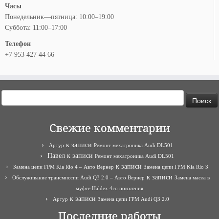
Часы
Понедельник—пятница: 10:00–19:00
Суббота: 11:00–17:00
Телефон
+7 953 427 44 66
Найти:
Свежие комментарии
к записи
Артур
Ремонт мехатроника Audi DL501
Павел
к записи
Ремонт мехатроника Audi DL501
к записи
Замена цепи ГРМ Kia Rio 4 – Авто Вернер
Замена цепи ГРМ Kia Rio 3
к записи
Обслуживание трансмиссии Audi Q3 2.0 – Авто Вернер
Замена масла в
муфте Haldex 4го поколения
к записи
Артур
Замена цепи ГРМ Audi Q3 2.0
Последние работы